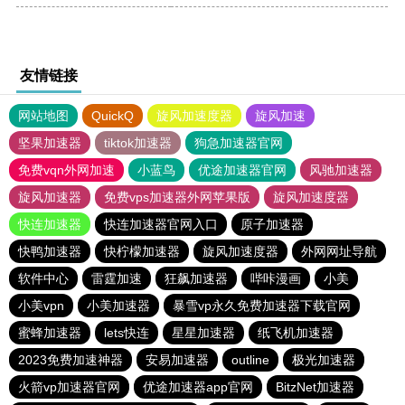
友情链接
网站地图
QuickQ
旋风加速度器
旋风加速
坚果加速器
tiktok加速器
狗急加速器官网
免费vqn外网加速
小蓝鸟
优途加速器官网
风驰加速器
旋风加速器
免费vps加速器外网苹果版
旋风加速度器
快连加速器
快连加速器官网入口
原子加速器
快鸭加速器
快柠檬加速器
旋风加速度器
外网网址导航
软件中心
雷霆加速
狂飙加速器
哔咔漫画
小美
小美vpn
小美加速器
暴雪vp永久免费加速器下载官网
蜜蜂加速器
lets快连
星星加速器
纸飞机加速器
2023免费加速神器
安易加速器
outline
极光加速器
火箭vp加速器官网
优途加速器app官网
BitzNet加速器