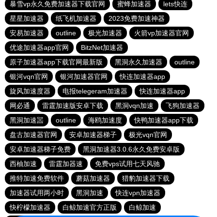
暴雪vp永久免费加速器下载官网
蜜蜂加速器
lets快连
星星加速器
纸飞机加速器
2023免费加速神器
安易加速器
outline
极光加速器
火箭vp加速器官网
优途加速器app官网
BitzNet加速器
原子加速器app下载官网最新版
黑洞永久加速器
outline
银河vqn官网
银河加速器官网
快连加速器app
旋风加速度器
电报telegeram加速器
快连加速器app
网必通
雷霆加速版安卓下载
黑洞vqn加速
飞狗加速器
黑洞加速噐
outline
海鸥加速度
快鸭加速器app下载
盘古加速器官网
安卓加速器梯子
极光vqn官网
安卓加速器梯子免费
黑洞加速器3.0.6永久免费安卓版
西柚加速
雷霆加器速
免费vps试用七天风驰
推特加速免费软件
蘑菇加速器
猎豹加速器下载
加速器试用两小时
黑洞加速
快连vρn加速器
快柠檬加速器
白鲸加速官方正版
白鲸加速