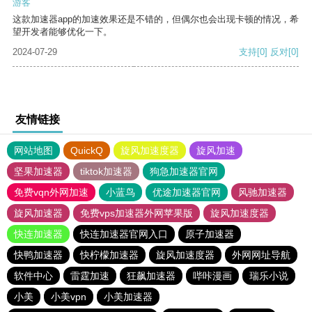
游客
这款加速器app的加速效果还是不错的，但偶尔也会出现卡顿的情况，希
望开发者能够优化一下。
2024-07-29
支持
[0]
反对
[0]
友情链接
网站地图
QuickQ
旋风加速度器
旋风加速
坚果加速器
tiktok加速器
狗急加速器官网
免费vqn外网加速
小蓝鸟
优途加速器官网
风驰加速器
旋风加速器
免费vps加速器外网苹果版
旋风加速度器
快连加速器
快连加速器官网入口
原子加速器
快鸭加速器
快柠檬加速器
旋风加速度器
外网网址导航
软件中心
雷霆加速
狂飙加速器
哔咔漫画
瑞乐小说
小美
小美vpn
小美加速器