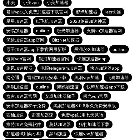
小美
小美vpn
小美加速器
暴雪vp永久免费加速器下载官网
蜜蜂加速器
lets快连
星星加速器
纸飞机加速器
2023免费加速神器
安易加速器
outline
极光加速器
火箭vp加速器官网
优途加速器app官网
BitzNet加速器
原子加速器app下载官网最新版
黑洞永久加速器
outline
银河vqn官网
银河加速器官网
快连加速器app
旋风加速度器
电报telegeram加速器
快连加速器app
网必通
雷霆加速版安卓下载
黑洞vqn加速
飞狗加速器
黑洞加速噐
outline
海鸥加速度
快鸭加速器app下载
盘古加速器官网
安卓加速器梯子
极光vqn官网
安卓加速器梯子免费
黑洞加速器3.0.6永久免费安卓版
西柚加速
雷霆加器速
免费vps试用七天风驰
推特加速免费软件
蘑菇加速器
猎豹加速器下载
加速器试用两小时
黑洞加速
快连vρn加速器