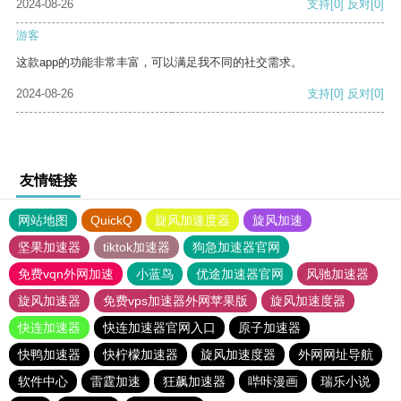
2024-08-26
支持
[0]
反对
[0]
游客
这款app的功能非常丰富，可以满足我不同的社交需求。
2024-08-26
支持
[0]
反对
[0]
友情链接
网站地图
QuickQ
旋风加速度器
旋风加速
坚果加速器
tiktok加速器
狗急加速器官网
免费vqn外网加速
小蓝鸟
优途加速器官网
风驰加速器
旋风加速器
免费vps加速器外网苹果版
旋风加速度器
快连加速器
快连加速器官网入口
原子加速器
快鸭加速器
快柠檬加速器
旋风加速度器
外网网址导航
软件中心
雷霆加速
狂飙加速器
哔咔漫画
瑞乐小说