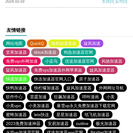
2024-10-19
支持
[0]
反对
[0]
友情链接
网站地图
QuickQ
旋风加速度器
旋风加速
坚果加速器
tiktok加速器
狗急加速器官网
免费vqn外网加速
小蓝鸟
优途加速器官网
风驰加速器
旋风加速器
免费vps加速器外网苹果版
旋风加速度器
快连加速器
快连加速器官网入口
原子加速器
快鸭加速器
快柠檬加速器
旋风加速度器
外网网址导航
软件中心
雷霆加速
狂飙加速器
哔咔漫画
小美
小美vpn
小美加速器
暴雪vp永久免费加速器下载官网
蜜蜂加速器
lets快连
星星加速器
纸飞机加速器
2023免费加速神器
安易加速器
outline
极光加速器
火箭vp加速器官网
优途加速器app官网
BitzNet加速器