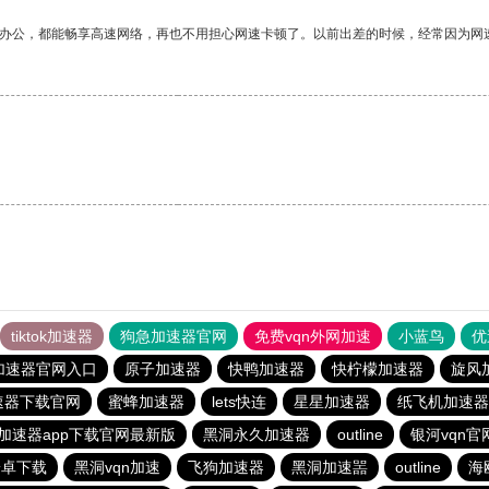
作办公，都能畅享高速网络，再也不用担心网速卡顿了。以前出差的时候，经常因为网
tiktok加速器
狗急加速器官网
免费vqn外网加速
小蓝鸟
优
加速器官网入口
原子加速器
快鸭加速器
快柠檬加速器
旋风
速器下载官网
蜜蜂加速器
lets快连
星星加速器
纸飞机加速器
加速器app下载官网最新版
黑洞永久加速器
outline
银河vqn官
安卓下载
黑洞vqn加速
飞狗加速器
黑洞加速噐
outline
海