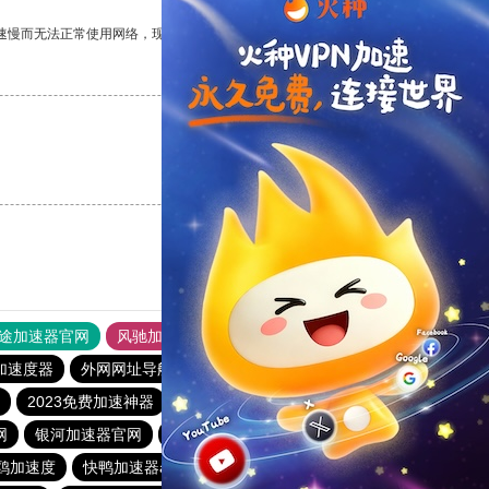
速慢而无法正常使用网络，现在有了这个app，我再也不用担心了。
支持
[0]
反对
[0]
支持
[0]
反对
[0]
途加速器官网
风驰加速器
旋风加速器
加速度器
外网网址导航
软件中心
雷霆加速
狂飙加速器
2023免费加速神器
安易加速器
outline
极光加速器
网
银河加速器官网
快连加速器app
旋风加速度器
鸥加速度
快鸭加速器app下载
盘古加速器官网