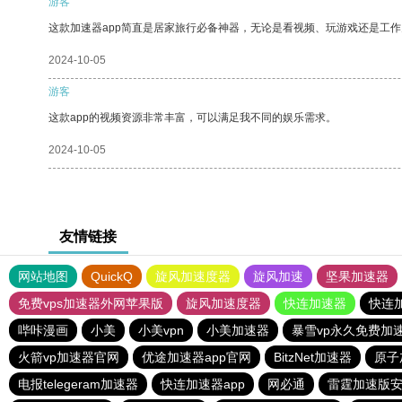
游客
这款加速器app简直是居家旅行必备神器，无论是看视频、玩游戏还是工
2024-10-05
游客
这款app的视频资源非常丰富，可以满足我不同的娱乐需求。
2024-10-05
友情链接
网站地图
QuickQ
旋风加速度器
旋风加速
坚果加速器
免费vps加速器外网苹果版
旋风加速度器
快连加速器
快连
哔咔漫画
小美
小美vpn
小美加速器
暴雪vp永久免费加
火箭vp加速器官网
优途加速器app官网
BitzNet加速器
原子
电报telegeram加速器
快连加速器app
网必通
雷霆加速版