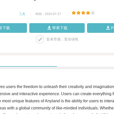
工具
|
时间：2024-07-27
|
卓下载
苹果下载
安卓市场，安全绿色
gives users the freedom to unleash their creativity and imaginati
mersive and interactive experience. Users can create everything f
most unique features of Anyland is the ability for users to interac
ideas with a global community of like-minded individuals. Whether