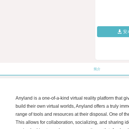
安
简介
Anyland is a one-of-a-kind virtual reality platform that 
build their own virtual worlds, Anyland offers a truly im
range of tools and resources at their disposal. One of the 
This allows for collaboration, socializing, and sharing 