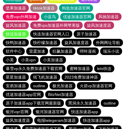
坚果加速器
tiktok加速器
狗急加速器官网
免费vqn外网加速
小蓝鸟
优途加速器官网
风驰加速器
旋风加速器
免费vps加速器外网苹果版
旋风加速度器
快连加速器
快连加速器官网入口
原子加速器
快鸭加速器
快柠檬加速器
旋风加速度器
外网网址导航
软件中心
雷霆加速
狂飙加速器
哔咔漫画
瑞乐小说
小美
小美vpn
小美加速器
暴雪vp永久免费加速器下载官网
蜜蜂加速器
lets快连
星星加速器
纸飞机加速器
2023免费加速神器
安易加速器
outline
极光加速器
火箭vp加速器官网
优途加速器app官网
BitzNet加速器
原子加速器app下载官网最新版
黑洞永久加速器
outline
银河vqn官网
银河加速器官网
快连加速器app
旋风加速度器
电报telegeram加速器
快连加速器app