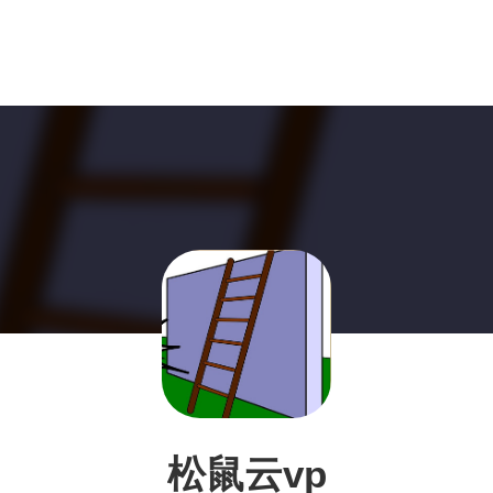
松鼠云vp