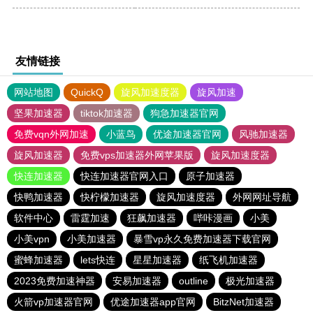
友情链接
网站地图
QuickQ
旋风加速度器
旋风加速
坚果加速器
tiktok加速器
狗急加速器官网
免费vqn外网加速
小蓝鸟
优途加速器官网
风驰加速器
旋风加速器
免费vps加速器外网苹果版
旋风加速度器
快连加速器
快连加速器官网入口
原子加速器
快鸭加速器
快柠檬加速器
旋风加速度器
外网网址导航
软件中心
雷霆加速
狂飙加速器
哔咔漫画
小美
小美vpn
小美加速器
暴雪vp永久免费加速器下载官网
蜜蜂加速器
lets快连
星星加速器
纸飞机加速器
2023免费加速神器
安易加速器
outline
极光加速器
火箭vp加速器官网
优途加速器app官网
BitzNet加速器