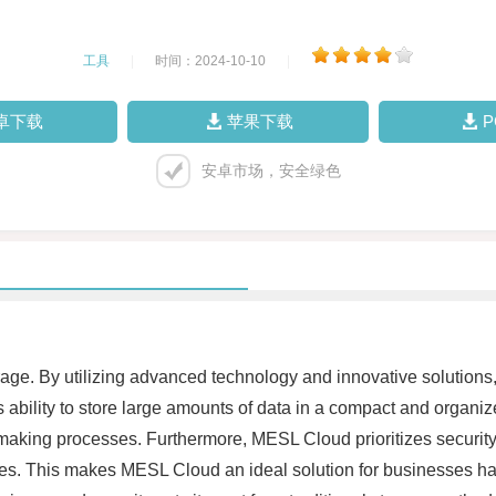
工具
|
时间：2024-10-10
|
卓下载
苹果下载
安卓市场，安全绿色
age. By utilizing advanced technology and innovative solutions
its ability to store large amounts of data in a compact and orga
n-making processes. Furthermore, MESL Cloud prioritizes securit
times. This makes MESL Cloud an ideal solution for businesses ha