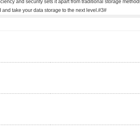
iciency and security sets it apart from traditional storage methods
nd take your data storage to the next level.#3#
。