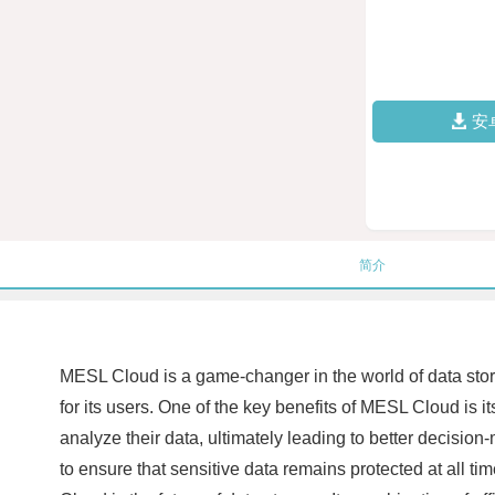
安
简介
MESL Cloud is a game-changer in the world of data stor
for its users. One of the key benefits of MESL Cloud is 
analyze their data, ultimately leading to better decisio
to ensure that sensitive data remains protected at all 