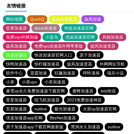
友情链接
网站地图
QuickQ
旋风加速度器
旋风加速
坚果加速器
tiktok加速器
狗急加速器官网
免费vqn外网加速
小蓝鸟
优途加速器官网
风驰加速器
旋风加速器
免费vps加速器外网苹果版
旋风加速度器
快连加速器
快连加速器官网入口
原子加速器
快鸭加速器
快柠檬加速器
旋风加速度器
外网网址导航
软件中心
雷霆加速
狂飙加速器
哔咔漫画
瑞乐小说
小美
小美vpn
小美加速器
暴雪vp永久免费加速器下载官网
蜜蜂加速器
lets快连
星星加速器
纸飞机加速器
2023免费加速神器
安易加速器
outline
极光加速器
火箭vp加速器官网
优途加速器app官网
BitzNet加速器
原子加速器app下载官网最新版
黑洞永久加速器
outline