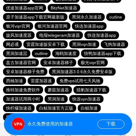
优途加速器app官网
BitzNet加速器
原子加速器app下载官网最新版
黑洞永久加速器
outline
银河vqn官网
银河加速器官网
快连加速器app
旋风加速度器
电报telegeram加速器
快连加速器app
网必通
雷霆加速版安卓下载
黑洞vqn加速
飞狗加速器
黑洞加速噐
outline
海鸥加速度
快鸭加速器app下载
盘古加速器官网
安卓加速器梯子
极光vqn官网
安卓加速器梯子免费
黑洞加速器3.0.6永久免费安卓版
西柚加速
雷霆加器速
免费vps试用七天风驰
推特加速免费软件
蘑菇加速器
猎豹加速器下载
加速器试用两小时
黑洞加速
快连vρn加速器
快柠檬加速器
白鲸加速官方正版
白鲸加速
雷轰加速官网
快连加速器app
永久免费使用的加速器
下载
0.019961s
首页
安卓
苹果
排行
推荐