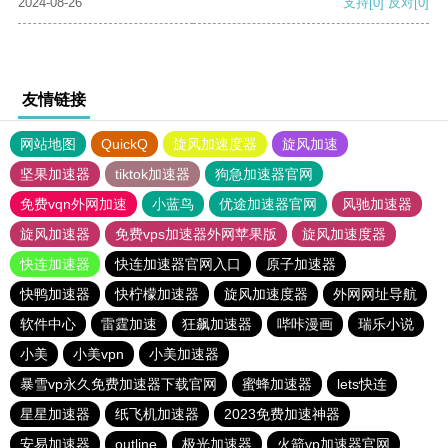
2024-08-26
支持
[0]
反对
[0]
友情链接
网站地图
QuickQ
旋风加速度器
旋风加速
坚果加速器
tiktok加速器
狗急加速器官网
免费vqn外网加速
小蓝鸟
优途加速器官网
风驰加速器
旋风加速器
免费vps加速器外网苹果版
旋风加速度器
快连加速器
快连加速器官网入口
原子加速器
快鸭加速器
快柠檬加速器
旋风加速度器
外网网址导航
软件中心
雷霆加速
狂飙加速器
哔咔漫画
瑞乐小说
小美
小美vpn
小美加速器
暴雪vp永久免费加速器下载官网
蜜蜂加速器
lets快连
星星加速器
纸飞机加速器
2023免费加速神器
安易加速器
outline
极光加速器
火箭vp加速器官网