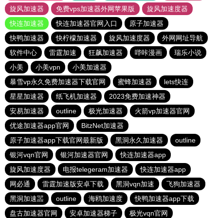
旋风加速器
免费vps加速器外网苹果版
旋风加速度器
快连加速器
快连加速器官网入口
原子加速器
快鸭加速器
快柠檬加速器
旋风加速度器
外网网址导航
软件中心
雷霆加速
狂飙加速器
哔咔漫画
瑞乐小说
小美
小美vpn
小美加速器
暴雪vp永久免费加速器下载官网
蜜蜂加速器
lets快连
星星加速器
纸飞机加速器
2023免费加速神器
安易加速器
outline
极光加速器
火箭vp加速器官网
优途加速器app官网
BitzNet加速器
原子加速器app下载官网最新版
黑洞永久加速器
outline
银河vqn官网
银河加速器官网
快连加速器app
旋风加速度器
电报telegeram加速器
快连加速器app
网必通
雷霆加速版安卓下载
黑洞vqn加速
飞狗加速器
黑洞加速噐
outline
海鸥加速度
快鸭加速器app下载
盘古加速器官网
安卓加速器梯子
极光vqn官网