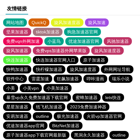
友情链接
网站地图
QuickQ
旋风加速度器
旋风加速
坚果加速器
tiktok加速器
狗急加速器官网
免费vqn外网加速
小蓝鸟
优途加速器官网
风驰加速器
旋风加速器
免费vps加速器外网苹果版
旋风加速度器
快连加速器
快连加速器官网入口
原子加速器
快鸭加速器
快柠檬加速器
旋风加速度器
外网网址导航
软件中心
雷霆加速
狂飙加速器
哔咔漫画
瑞乐小说
小美
小美vpn
小美加速器
暴雪vp永久免费加速器下载官网
蜜蜂加速器
lets快连
星星加速器
纸飞机加速器
2023免费加速神器
安易加速器
outline
极光加速器
火箭vp加速器官网
优途加速器app官网
BitzNet加速器
原子加速器app下载官网最新版
黑洞永久加速器
outline